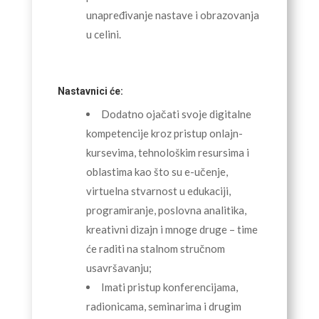
unapređivanje nastave i obrazovanja
u celini.
Nastavnici će:
Dodatno ojačati svoje digitalne
kompetencije kroz pristup onlajn-
kursevima, tehnološkim resursima i
oblastima kao što su e-učenje,
virtuelna stvarnost u edukaciji,
programiranje, poslovna analitika,
kreativni dizajn i mnoge druge – time
će raditi na stalnom stručnom
usavršavanju;
Imati pristup konferencijama,
radionicama, seminarima i drugim