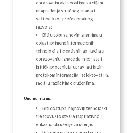
obrazovnim aktivnostima sa ciljem
unapređenja stručnog znanja i
veština, kao i profesionalnog
razvoja;
Biti u toku sa novim znanjima u
oblasti primene informacionih
tehnologija i kreativnih aplikacija u
obrazovanju i znaće da ih koriste i
kritički procenjuju, upravljati brzim
protokom informacija i selektovati ih,
raditi u različitim okruženjima.
Učenicima će:
Biti dostupni najnoviji tehnološki
trendovi, što stvara inspirativno i
efikasno okruženje za učenje;
Biti data prilika da učestvuju u