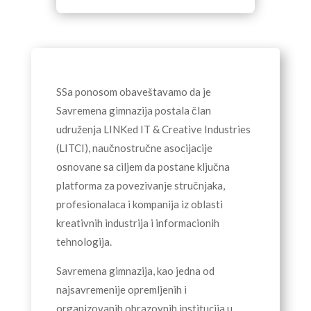
SSa ponosom obaveštavamo da je
Savremena gimnazija postala član
udruženja LINKed IT & Creative
Industries
(LITCI), naučnostručne asocijacije
osnovane sa ciljem da postane ključna
platforma za povezivanje stručnjaka,
profesionalaca i kompanija iz oblasti
kreativnih industrija i informacionih
tehnologija.
Savremena gimnazija, kao jedna od
najsavremenije opremljenih i
organizovanih obrazovnih institucija u