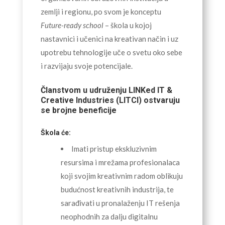
zemlji i regionu, po svom je konceptu
Future-ready school
– škola u kojoj
nastavnici i učenici na kreativan način i uz
upotrebu tehnologije uče o svetu oko sebe
i razvijaju svoje potencijale.
Članstvom u udruženju LINKed IT &
Creative Industries (LITCI) ostvaruju
se brojne beneficije
Škola će:
Imati pristup ekskluzivnim
resursima i mrežama profesionalaca
koji svojim kreativnim radom oblikuju
budućnost kreativnih industrija, te
sarađivati u pronalaženju IT rešenja
neophodnih za dalju digitalnu