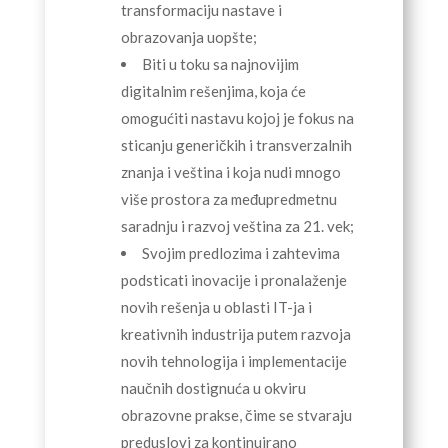
transformaciju nastave i
obrazovanja uopšte;
Biti u toku sa najnovijim
digitalnim rešenjima, koja će
omogućiti nastavu kojoj je fokus na
sticanju generičkih i transverzalnih
znanja i veština i koja nudi mnogo
više prostora za međupredmetnu
saradnju i razvoj veština za 21. vek;
Svojim predlozima i zahtevima
podsticati inovacije i pronalaženje
novih rešenja u oblasti IT-ja i
kreativnih industrija putem razvoja
novih tehnologija i implementacije
naučnih dostignuća u okviru
obrazovne prakse,
čime se stvaraju
preduslovi za kontinuirano