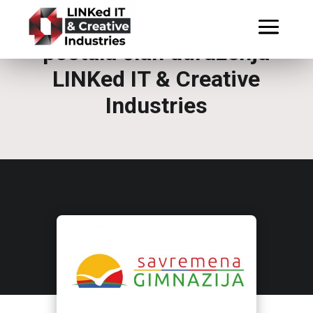
Savremena gimnazija
postala član udruženja
LINKed IT & Creative
Industries