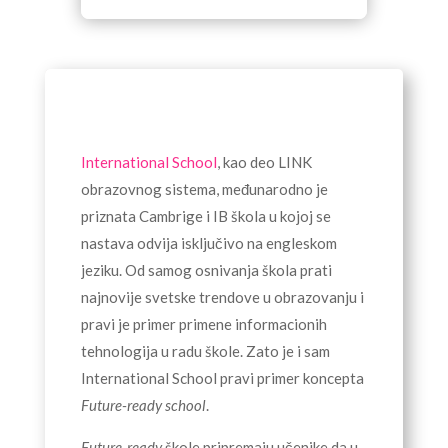
International School
, kao deo LINK
obrazovnog sistema, međunarodno je
priznata Cambrige i IB škola u kojoj se
nastava odvija isključivo na engleskom
jeziku. Od samog osnivanja škola prati
najnovije svetske trendove u obrazovanju i
pravi je primer primene informacionih
tehnologija u radu škole. Zato je i sam
International School pravi primer koncepta
Future-ready school
.
Future-ready
škole pripremaju učenike da u