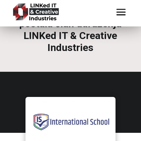
Još jedna LEA škola
postala član udruženja
LINKed IT & Creative
Industries