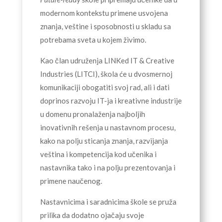
modernom kontekstu primene usvojena
znanja, veštine i sposobnosti u skladu sa
potrebama sveta u kojem živimo.
Kao član udruženja LINKed IT & Creative
Industries
(LITCI), škola će u dvosmernoj
komunikaciji obogatiti svoj rad, ali i dati
doprinos razvoju IT-ja i kreativne industrije
u domenu pronalaženja najboljih
inovativnih rešenja u nastavnom procesu,
kako na polju sticanja znanja, razvijanja
veština i kompetencija kod učenika i
nastavnika tako i na polju prezentovanja i
primene naučenog.
Nastavnicima i saradnicima škole se pruža
prilika da dodatno ojačaju svoje