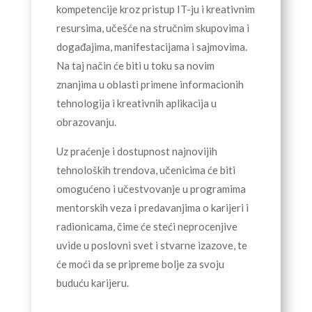
kompetencije kroz pristup IT-ju i kreativnim
resursima, učešće na stručnim skupovima i
događajima, manifestacijama i sajmovima.
Na taj način će biti u toku sa novim
znanjima u oblasti primene informacionih
tehnologija i kreativnih aplikacija u
obrazovanju.
Uz praćenje i dostupnost najnovijih
tehnoloških trendova, učenicima će biti
omogućeno i učestvovanje u programima
mentorskih veza i predavanjima o karijeri i
radionicama, čime će steći neprocenjive
uvide u poslovni svet i stvarne izazove, te
će moći da se pripreme bolje za svoju
buduću karijeru.