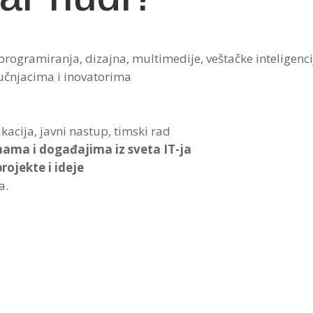
programiranja, dizajna, multimedije, veštačke inteligencij
ručnjacima i inovatorima
acija, javni nastup, timski rad
mama i događajima iz sveta IT-ja
rojekte i ideje
a.