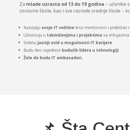
Za
mlade uzrasta od 13 do 19 godina
– učenike 
osnovne škole, kao i sve razrede srednje škole – koj
Razvijaju
svoje IT veštine
kroz mentorstvo i praktičan 
Učestvuju u
takmičenjima i projektima
sa vršnjacima
Steknu
jasniji uvid u mogućnosti IT karijere
Budu deo zajednice
budućih lidera u tehnologiji
Žele da budu IT ambasadori.
📌 Šta Cent