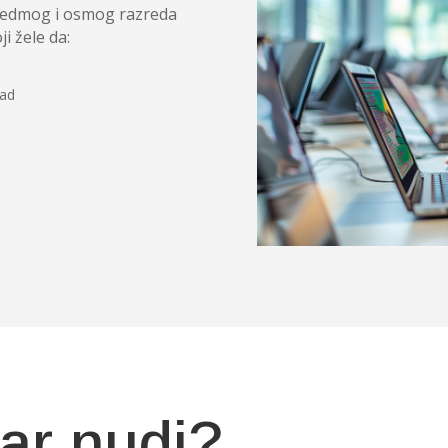
sedmog i osmog razreda
i žele da:
rad
ar nudi?