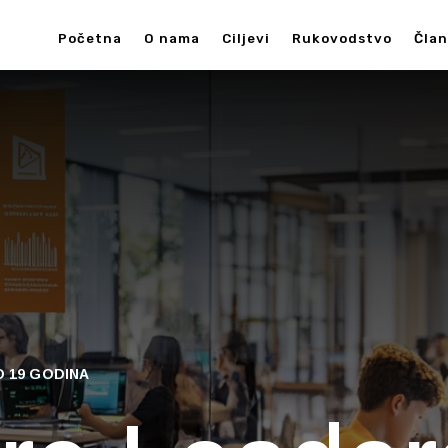
Početna
O nama
Ciljevi
Rukovodstvo
Čla
O 19 GODINA