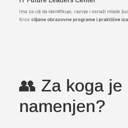
IT Future Leaders Center
Ima za cilj da identifikuje, razvije i osnaži mlade l
Kroz
ciljane obrazovne programe i praktične iz
👥 Za koga je
namenjen?