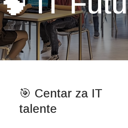
🧠 IT Fut
🎯 Centar za IT
talente