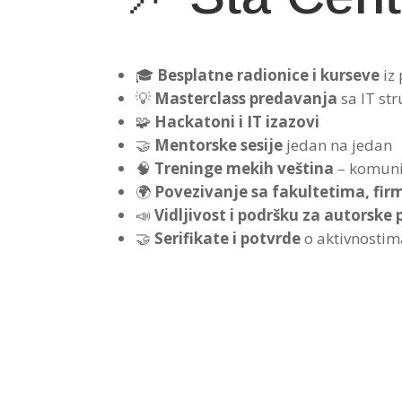
🎓
Besplatne radionice i kurseve
iz 
💡
Masterclass predavanja
sa IT st
🧩
Hackatoni i IT izazovi
🤝
Mentorske sesije
jedan na jedan
🧠
Treninge mekih veština
– komunik
🌍
Povezivanje sa fakultetima, fir
📣
Vidljivost i podršku za autorske p
🤝
Serifikate i potvrde
o aktivnostim